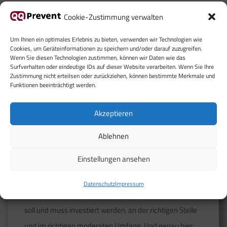
Cookie-Zustimmung verwalten
Um Ihnen ein optimales Erlebnis zu bieten, verwenden wir Technologien wie
Cookies, um Geräteinformationen zu speichern und/oder darauf zuzugreifen.
Wenn Sie diesen Technologien zustimmen, können wir Daten wie das
Surfverhalten oder eindeutige IDs auf dieser Website verarbeiten. Wenn Sie Ihre
Zustimmung nicht erteilsen oder zurückziehen, können bestimmte Merkmale und
Ihr Benefit von mir als
Funktionen beeinträchtigt werden.
Brandschutzexperte
Akzeptieren
Ablehnen
Effektivität
= Richtige Dinge tun!
Effizent
= diese Dinge
dann richtig tun!
Einstellungen ansehen
Bei Betriebssicherheit geht es in erster Instanz um
Datenschutz
Impressum
„Vorbeugung vor Regulierung“. Um Kosten zu sparen,
soll und muss investiert werden, an der richtigen Stelle
und im richtigen moderaten Umfang. Und genau hier