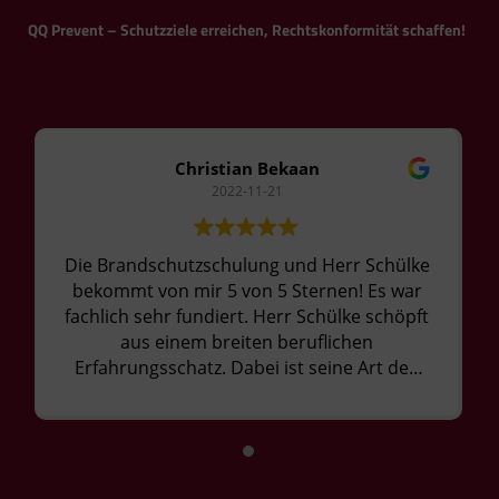
QQ Prevent – Schutzziele erreichen, Rechtskonformität schaffen!
Christian Bekaan
2022-11-21
Die Brandschutzschulung und Herr Schülke
bekommt von mir 5 von 5 Sternen! Es war
fachlich sehr fundiert. Herr Schülke schöpft
aus einem breiten beruflichen
Erfahrungsschatz. Dabei ist seine Art den
Stoff vorzutragen absolut kurzweilig und
die Austattung erstklassig. Höhepunkt war
die praktische Feuerlöschübung, bei der
Feuer unter sicheren Bedingungen mit
Feuerlöschern bekämpft werden musste.